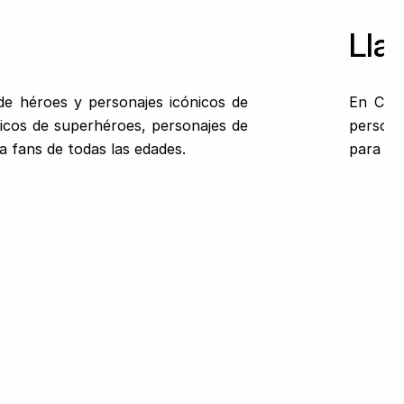
Lla
de héroes y personajes icónicos de
En Crea
nicos de superhéroes, personajes de
persona
ra fans de todas las edades.
para re