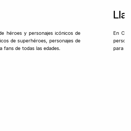
Lla
de héroes y personajes icónicos de
En Crea
nicos de superhéroes, personajes de
persona
ra fans de todas las edades.
para re